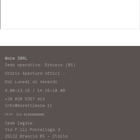
More SBRL
Sede operativa: Erbusco (BS)
Orario Apertura Uffici :
Dal Lunedi al Venerdì
9.00-13.15 / 14.15-18.00
+39 030 5357 913
info@morettimore.it
CF/P. IVA 04369960986
Sede legale:
Via F.lli Porcellaga 3
25122 Brescia BS – Italia