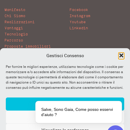
Manifesto
Facebook
Chi Siamo
Instagram
Realizzazioni
Youtube
Vantaggi
Linkedin
Tecnologia
Percorso
Proposte immobiliari
Gallery
Gestisci Consenso
News
Lavora con noi
Per fornire le migliori esperienze, utilizziamo tecnologie come i cookie per
FAQ
memorizzare e/o accedere alle informazioni del dispositivo. Il consenso a
More&More
queste tecnologie ci permetterà di elaborare dati come il comportamento
di navigazione o ID unici su questo sito. Non acconsentire o ritirare il
consenso può influire negativamente su alcune caratteristiche e funzioni.
Privacy Policy
Cookie Policy
Certificazioni
Accetta
Salve, Sono Gaia, Come posso esservi
d'aiuto ?
Nega