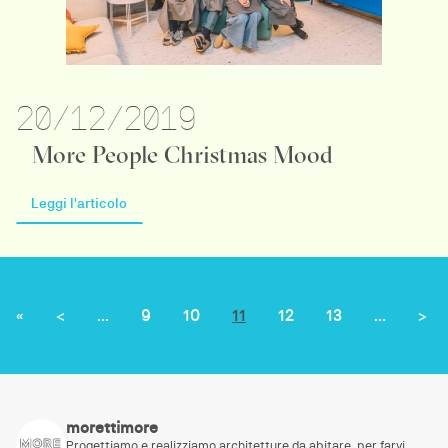
20/12/2019
More People Christmas Mood
Leggi l'articolo
«
<
...
9
10
11
12
13
...
>
morettimore
Progettiamo e realizziamo architetture da abitare, per farvi