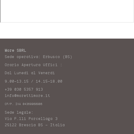
More SBRL
Sede operativa: Erbusco (BS)
Orario Apertura Uffici :
Dal Lunedi al Venerdì
9.00-13.15 / 14.15-18.00
+39 030 5357 913
info@morettimore.it
CF/P. IVA 04369960986
Sede legale:
Via F.lli Porcellaga 3
25122 Brescia BS – Italia