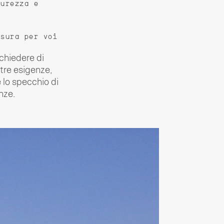
curezza e
isura per voi
chiedere di
stre esigenze,
 lo specchio di
nze.