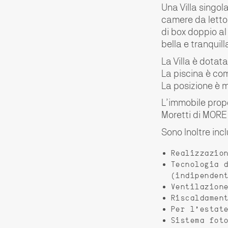
Una Villa singol
camere da letto,
di box doppio al
bella e tranquill
La Villa è dotat
La piscina è co
La posizione è mo
L’immobile propo
Moretti di MORE 
Sono Inoltre incl
Realizzazio
Tecnologia 
(indipenden
Ventilazion
Riscaldamen
Per l’estat
Sistema fot