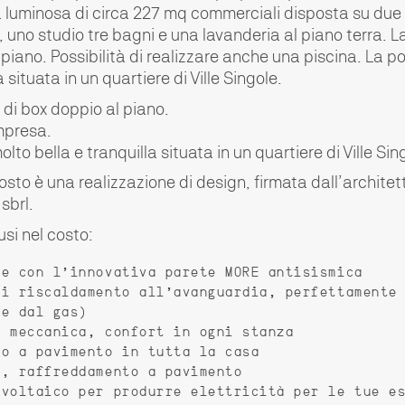
a luminosa di circa 227 mq commerciali disposta su due li
 uno studio tre bagni e una lavanderia al piano terra. La
 piano. Possibilità di realizzare anche una piscina. La p
a situata in un quartiere di Ville Singole.
a di box doppio al piano.
mpresa.
lto bella e tranquilla situata in un quartiere di Ville Sin
sto è una realizzazione di design, firmata dall’architet
sbrl.
usi nel costo:
ne con l’innovativa parete MORE antisismica
di riscaldamento all’avanguardia, perfettamente
te dal gas)
e meccanica, confort in ogni stanza
to a pavimento in tutta la casa
e, raffreddamento a pavimento
ovoltaico per produrre elettricità per le tue e