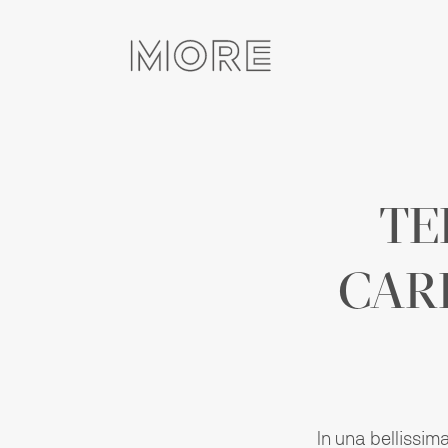
skip
navigation
TE
CAR
In una bellissi