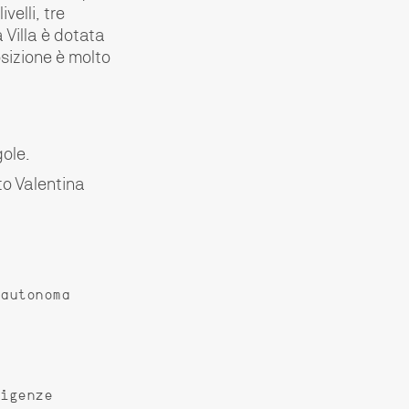
velli, tre
 Villa è dotata
osizione è molto
gole.
to Valentina
 autonoma
sigenze