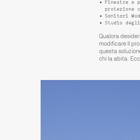
Finestre e 
protezione 
Sanitari Mo
Studio degl
Qualora desideri
modificare Il pr
questa soluzione
chi la abita. Ec