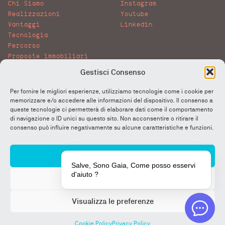
Chi Siamo
Instagram
Realizzazioni
Youtube
Vantaggi
Linkedin
Tecnologia
Percorso
Proposte immobiliari
Gallery
Gestisci Consenso
News
Lavora con noi
Per fornire le migliori esperienze, utilizziamo tecnologie come i cookie per
FAQ
memorizzare e/o accedere alle informazioni del dispositivo. Il consenso a
More&More
queste tecnologie ci permetterà di elaborare dati come il comportamento
di navigazione o ID unici su questo sito. Non acconsentire o ritirare il
consenso può influire negativamente su alcune caratteristiche e funzioni.
Privacy Policy
Cookie Policy
Certificazioni
Accetta
Salve, Sono Gaia, Come posso esservi
d'aiuto ?
Nega
Visualizza le preferenze
© 2026 All rights reserved.
Cookie Policy
Privacy Policy