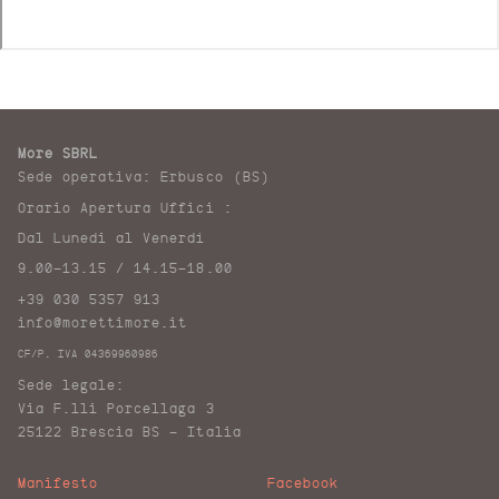
More SBRL
Sede operativa: Erbusco (BS)
Orario Apertura Uffici :
Dal Lunedi al Venerdì
9.00-13.15 / 14.15-18.00
+39 030 5357 913
info@morettimore.it
CF/P. IVA 04369960986
Sede legale:
Via F.lli Porcellaga 3
25122 Brescia BS – Italia
Manifesto
Facebook