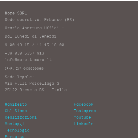
More SBRL
Sede operativa: Erbusco (BS)
Orario Apertura Uffici :
Dal Lunedi al Venerdì
9.00-13.15 / 14.15-18.00
+39 030 5357 913
info@morettimore.it
CF/P. IVA 04369960986
Sede legale:
Via F.lli Porcellaga 3
25122 Brescia BS – Italia
Manifesto
Facebook
Chi Siamo
Instagram
Realizzazioni
Youtube
Vantaggi
Linkedin
Tecnologia
Percorso