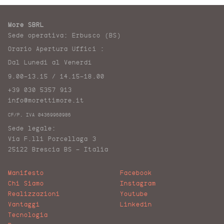
More SBRL
Sede operativa: Erbusco (BS)
Orario Apertura Uffici :
Dal Lunedi al Venerdì
9.00-13.15 / 14.15-18.00
+39 030 5357 913
info@morettimore.it
CF/P. IVA 04369960986
Sede legale:
Via F.lli Porcellaga 3
25122 Brescia BS – Italia
Manifesto
Facebook
Chi Siamo
Instagram
Realizzazioni
Youtube
Vantaggi
Linkedin
Tecnologia