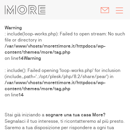
skip
ALTROVE Archives - MORE
navigation
Warning
: include(loop-works.php): Failed to open stream: No such
file or directory in
/var/www/vhosts/morettimore.it/httpdocs/wp-
content/themes/more/tag.php
on line
14
Warning
: include(): Failed opening 'loop-works.php' for inclusion
(include_path='.:/opt/plesk/php/8.2/share/pear') in
/var/www/vhosts/morettimore.it/httpdocs/wp-
content/themes/more/tag.php
on line
14
Stai già iniziando a
sognare una tua casa More?
Segnalaci il tuo interesse, ti ricontatteremo al più presto.
Saremo a tua disposizione per rispondere a ogni tua