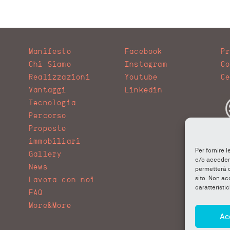
Manifesto
Facebook
P
Chi Siamo
Instagram
C
Realizzazioni
Youtube
C
Vantaggi
Linkedin
Tecnologia
Percorso
Proposte
immobiliari
Per fornire 
Gallery
e/o accedere
News
permetterà d
sito. Non ac
Lavora con noi
caratteristic
FAQ
More&More
Ac