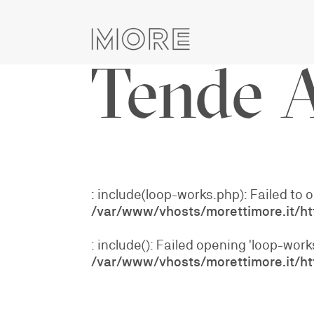
skip
navigation
Tende 
: include(loop-works.php): Failed to o
/var/www/vhosts/morettimore.it/h
: include(): Failed opening 'loop-wor
/var/www/vhosts/morettimore.it/h