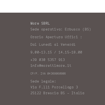
More SBRL
Sede operativa: Erbusco (BS)
Orario Apertura Uffici :
Dal Lunedi al Venerdì
9.00-13.15 / 14.15-18.00
+39 030 5357 913
info@morettimore.it
CF/P. IVA 04369960986
Sede legale:
Via F.lli Porcellaga 3
25122 Brescia BS – Italia