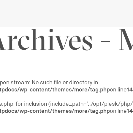
Archives -
pen stream: No such file or directory in
ttpdocs/wp-content/themes/more/tag.php
on line
14
ks.php' for inclusion (include_path='.:/opt/plesk/php
ttpdocs/wp-content/themes/more/tag.php
on line
14