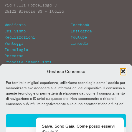
Via F.lli Porcellaga 3
25122 Brescia BS – Italia
Manifesto
Facebook
Chi Siamo
Instagram
Realizzazioni
Youtube
Vantaggi
Linkedin
Tecnologia
Percorso
Proposte immobiliari
Gallery
Gestisci Consenso
News
Lavora con noi
Per fornire le migliori esperienze, utilizziamo tecnologie come i cookie per
FAQ
memorizzare e/o accedere alle informazioni del dispositivo. Il consenso a
More&More
queste tecnologie ci permetterà di elaborare dati come il comportamento
di navigazione o ID unici su questo sito. Non acconsentire o ritirare il
consenso può influire negativamente su alcune caratteristiche e funzioni.
Privacy Policy
Cookie Policy
Certificazioni
Accetta
Salve, Sono Gaia, Come posso esservi
d'aiuto ?