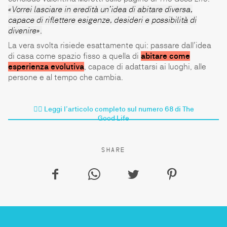
«Vorrei lasciare in eredità un’idea di abitare diversa,
capace di riflettere esigenze, desideri e possibilità di
divenire»
.
La vera svolta risiede esattamente qui: passare dall’idea
di casa come spazio fisso a quella di
abitare come
esperienza evolutiva
, capace di adattarsi ai luoghi, alle
persone e al tempo che cambia.
👉🏼
Leggi l’articolo completo sul numero 68 di The
Good Life
SHARE
f
w
t
p