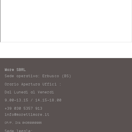
More SBRL
Sede operativa: Erbusco (BS)
Orario Apertura Uffici :
Dal Lunedi al Venerdì
9.00-13.15 / 14.15-18.00
+39 030 5357 913
info@morettimore.it
CF/P. IVA 04369960986
Sede legale: