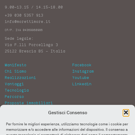
9.00-13.15 / 14.15-18.00
+39 030 5357 913
info@morettimore.it
CF/P. IVA 04369960986
Sede legale:
Via F.lli Porcellaga 3
25122 Brescia BS – Italia
Manifesto
Facebook
Chi Siamo
Instagram
Realizzazioni
Youtube
Vantaggi
Linkedin
Tecnologia
Percorso
Proposte immobiliari
Gallery
Gestisci Consenso
News
Lavora con noi
Per fornire le migliori esperienze, utilizziamo tecnologie come i cookie per
FAQ
memorizzare e/o accedere alle informazioni del dispositivo. Il consenso a
More&More